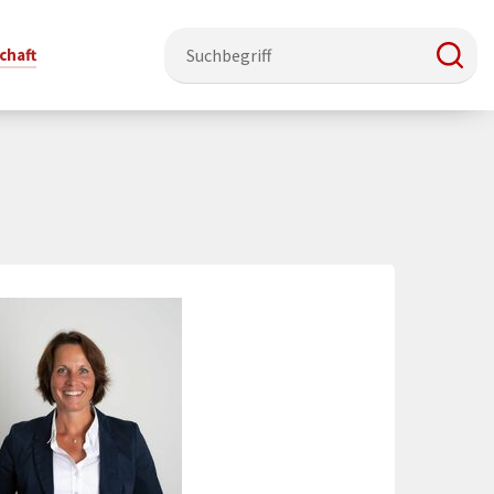
chaft
e & Ehrenamt
Politik
Veranstaltungsorte
Stadtentwicklung, Klima & Natur
Presse
t
erzeichnis
Rat &
Stadthalle Schmallenberg
Verkehrsbeschränkungen
Pressearbeit & Medien
Ausschüsse
nung
ützung
Kurhaus Bad Fredeburg
Bauen & Wohnen
News-Archiv
 & Ehrenamt
Ortsvorsteher
Orte für Ihre Trauung
Teilnehmergemeinschaften
Öffentliche
ttbewerb
Ratsinfosystem
Bekanntmachungen
Musikbildungszentrum
Straßenkataster
Dorf hat
50 Jahre kommunale
Dritter Ort
Wasserversorgung
“
Parteien &
Neugliederung
Barrierefreiheit bei Veranstaltungen
Breitbandausbau
Wahlen
Mobilität