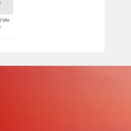
s
00 Uhr
s