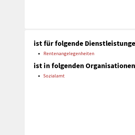
rtnerstädte
Organisation
Dienstleistungen
Jugend 
tsheimatpfleger
Steuern &
Schmall
Kontaktpersonen
Gebühren
bcams
Netzwe
Hilfe im
Ausschreibungen
Kinders
Krisenfall
ist für folgende Dienstleistung
Rentenangelegenheiten
ist in folgenden Organisationen
Sozialamt