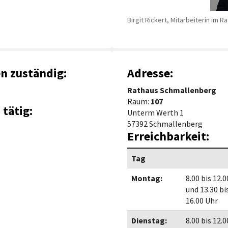
Maßnahmen zur
gestaltet
Barrierefreiheit
enberg
Birgit Rickert, Mitarbeiterin im 
Unterstützung
rk
chutz
Brand-, Katastrophen-
und
en zuständig:
Adresse:
Bevölkerungsschutz
Rathaus Schmallenberg
Raum:
107
 tätig:
Unterm Werth 1
57392 Schmallenberg
Erreichbarkeit:
Tag
Montag:
8.00 bis 12.
und 13.30 bi
16.00 Uhr
Dienstag:
8.00 bis 12.