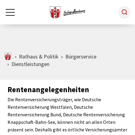
Zum Hauptinhalt springen
Rathaus & Politik
schmallenberg.de
Rathaus & Politik
Bürgerservice
Dienstleistungen
Leben & Arbeiten
Rentenangelegenheiten
Tourismus
Die Rentenversicherungsträger, wie Deutsche
Rentenversicherung Westfalen, Deutsche
Freizeit & Kultur
Rentenversicherung Bund, Deutsche Rentenversicherung
Knappschaft-Bahn-See, können nicht an allen Orten
präsent sein. Deshalb gibt es örtliche Versicherungsämter
Wirtschaft