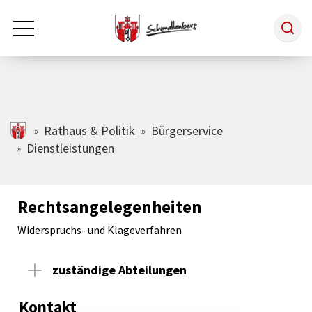
Zum Hauptinhalt springen
Rathaus & Politik
schmallenberg.de
Rathaus & Politik
Bürgerservice
Dienstleistungen
Leben & Arbeiten
Rechtsangelegenheiten
Tourismus
Widerspruchs- und Klageverfahren
Freizeit & Kultur
zuständige Abteilungen
Kontakt
Wirtschaft