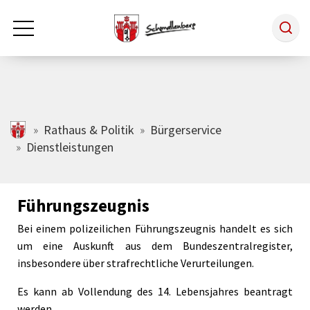
Zum Hauptinhalt springen
Rathaus & Politik
schmallenberg.de
Rathaus & Politik
Bürgerservice
Dienstleistungen
Leben & Arbeiten
Führungszeugnis
Tourismus
Bei einem polizeilichen Führungszeugnis handelt es sich
um eine Auskunft aus dem Bundeszentralregister,
Freizeit & Kultur
insbesondere über strafrechtliche Verurteilungen.
Es kann ab Vollendung des 14. Lebensjahres beantragt
Wirtschaft
werden.