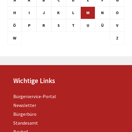
A
Ä
B
C
D
E
F
G
H
I
J
K
L
M
N
O
Ö
P
R
S
T
U
Ü
V
W
Z
Wichtige Links
Bürgerservice-Portal
Newsletter
Bürgerbüro
Standesamt
Bauhof