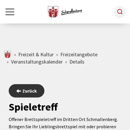
Zum Hauptinhalt springen
Rathaus & Politik
schmallenberg.de
Freizeit & Kultur
Freizeitangebote
Veranstaltungskalender
Details
Leben & Arbeiten
Tourismus
Zurück
Spieletreff
Freizeit & Kultur
Offener Brettspieletreff im Dritten Ort Schmallenberg.
Bringen Sie Ihr Lieblingsbrettspiel mit oder probieren
Wirtschaft