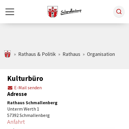
Zum Hauptinhalt springen
Rathaus & Politik
schmallenberg.de
Rathaus & Politik
Rathaus
Organisation
Leben & Arbeiten
Kulturbüro
E-Mail senden
Tourismus
Adresse
Rathaus Schmallenberg
Freizeit & Kultur
Unterm Werth 1
57392 Schmallenberg
Anfahrt
Wirtschaft