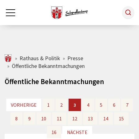
Zum Hauptinhalt springen
Rathaus & Politik
schmallenberg.de
Rathaus & Politik
Presse
Öffentliche Bekanntmachungen
Leben & Arbeiten
Öffentliche Bekanntmachungen
Tourismus
VORHERIGE
VORHERIGE
1
1
2
2
3
3
4
4
5
5
6
6
7
7
Freizeit & Kultur
8
8
9
9
10
10
11
11
12
12
13
13
14
14
15
15
16
16
NÄCHSTE
NÄCHSTE
Wirtschaft