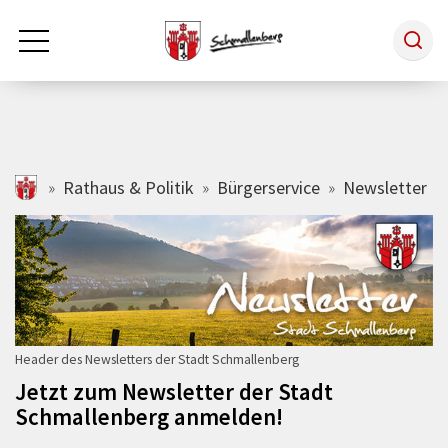
Zum Hauptinhalt springen
Rathaus & Politik
schmallenberg.de
Rathaus & Politik
Bürgerservice
Newsletter
Leben & Arbeiten
Tourismus
Header des Newsletters der Stadt Schmallenberg
Freizeit & Kultur
Jetzt zum Newsletter der Stadt
Schmallenberg anmelden!
Wirtschaft