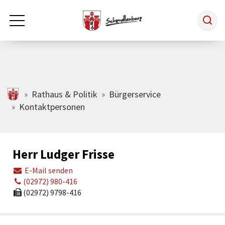
Zum Hauptinhalt springen
Rathaus & Politik
schmallenberg.de
Rathaus & Politik
Bürgerservice
Kontaktpersonen
Leben & Arbeiten
Herr Ludger Frisse
Tourismus
E-Mail senden
(02972) 980-416
Freizeit & Kultur
(02972) 9798-416
Wirtschaft