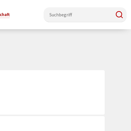
chaft
e & Ehrenamt
Politik
Veranstaltungsorte
Stadtentwicklung, Klima & Natur
Presse
t
erzeichnis
Rat &
Stadthalle Schmallenberg
Verkehrsbeschränkungen
Pressearbeit & Medien
Ausschüsse
nung
ützung
Kurhaus Bad Fredeburg
Bauen & Wohnen
News-Archiv
 & Ehrenamt
Ortsvorsteher
Orte für Ihre Trauung
Teilnehmergemeinschaften
Öffentliche
ttbewerb
Ratsinfosystem
Bekanntmachungen
Musikbildungszentrum
Straßenkataster
Dorf hat
50 Jahre kommunale
Dritter Ort
Wasserversorgung
“
Parteien &
Neugliederung
Barrierefreiheit bei Veranstaltungen
Breitbandausbau
Wahlen
Mobilität