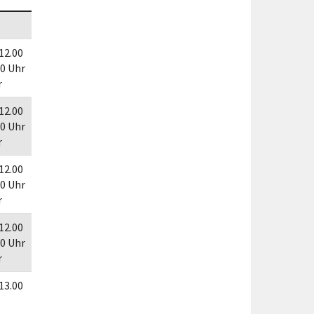
Förderungen von Bund und Land
Wald & Forst
 12.00
30 Uhr
r
 12.00
30 Uhr
r
 12.00
30 Uhr
r
 12.00
30 Uhr
r
 13.00