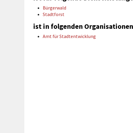
rtnerstädte
Organisation
Dienstleistungen
Jugend 
Bürgerwald
tsheimatpfleger
Steuern &
Schmall
Kontaktpersonen
Stadtforst
Gebühren
bcams
Netzwe
Hilfe im
ist in folgenden Organisationen
Ausschreibungen
Kinders
Krisenfall
Amt für Stadtentwicklung