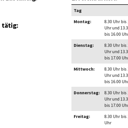
Maßnahmen zur
gestaltet
Barrierefreiheit
Tag
enberg
Unterstützung
rk
Montag:
8.30 Uhr bis
 tätig:
chutz
Brand-, Katastrophen-
Uhr und 13.
und
bis 16.00 Uh
Bevölkerungsschutz
Dienstag:
8.30 Uhr bis
Uhr und 13.
bis 17.00 Uh
Mittwoch:
8.30 Uhr bis
Uhr und 13.
bis 16.00 Uh
Donnerstag:
8.30 Uhr bis
Uhr und 13.
bis 17.00 Uh
Freitag:
8.30 Uhr bis
Uhr