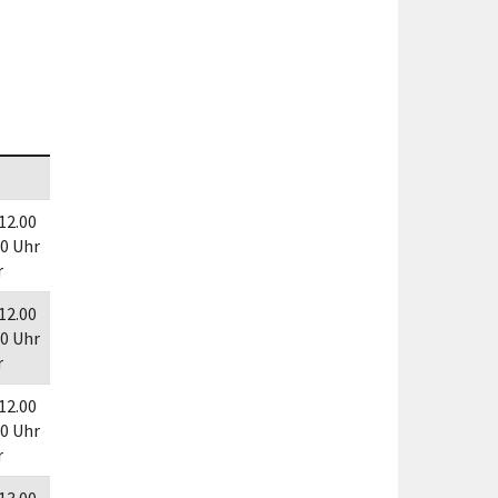
Förderungen von Bund und Land
Wald & Forst
 12.00
30 Uhr
r
 12.00
30 Uhr
r
 12.00
30 Uhr
r