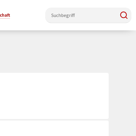
chaft
e & Ehrenamt
Politik
Veranstaltungsorte
Stadtentwicklung, Klima & Natur
Presse
t
erzeichnis
Rat &
Stadthalle Schmallenberg
Verkehrsbeschränkungen
Pressearbeit & Medien
Ausschüsse
nung
ützung
Kurhaus Bad Fredeburg
Bauen & Wohnen
News-Archiv
 & Ehrenamt
Ortsvorsteher
Orte für Ihre Trauung
Teilnehmergemeinschaften
Öffentliche
ttbewerb
Ratsinfosystem
Bekanntmachungen
Musikbildungszentrum
Straßenkataster
Dorf hat
50 Jahre kommunale
Dritter Ort
Wasserversorgung
“
Parteien &
Neugliederung
Barrierefreiheit bei Veranstaltungen
Breitbandausbau
Wahlen
Mobilität