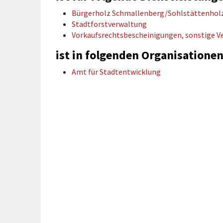
rtnerstädte
Organisation
Dienstleistungen
Jugend 
Bürgerholz Schmallenberg/Sohlstättenhol
tsheimatpfleger
Steuern &
Schmall
Kontaktpersonen
Stadtforstverwaltung
Gebühren
bcams
Netzwe
Vorkaufsrechtsbescheinigungen, sonstige 
Hilfe im
Ausschreibungen
Kinders
Krisenfall
ist in folgenden Organisationen
Amt für Stadtentwicklung