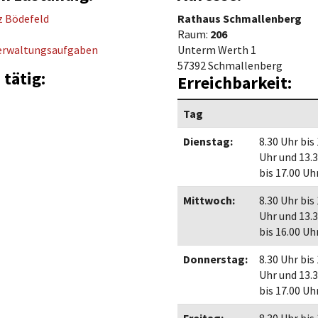
Maßnahmen zur
gestaltet
z Bödefeld
Rathaus Schmallenberg
Barrierefreiheit
enberg
Raum:
206
Unterstützung
rk
Verwaltungsaufgaben
Unterm Werth 1
57392 Schmallenberg
chutz
Brand-, Katastrophen-
 tätig:
Erreichbarkeit:
und
Bevölkerungsschutz
Tag
Dienstag:
8.30 Uhr bis
Uhr und 13.
bis 17.00 Uh
Mittwoch:
8.30 Uhr bis
Uhr und 13.
bis 16.00 Uh
Donnerstag:
8.30 Uhr bis
Uhr und 13.
bis 17.00 Uh