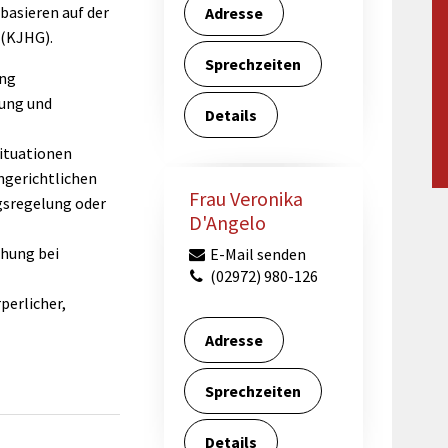
Maßnahmen zur
basieren auf der
gestaltet
Adresse
Barrierefreiheit
 (KJHG).
enberg
Unterstützung
Sprechzeiten
rk
ung
chutz
Brand-, Katastrophen-
nung und
Details
und
Bevölkerungsschutz
situationen
ngerichtlichen
Frau Veronika
gsregelung oder
D'Angelo
ehung bei
E-Mail senden
(02972) 980-126
perlicher,
Adresse
Sprechzeiten
Details