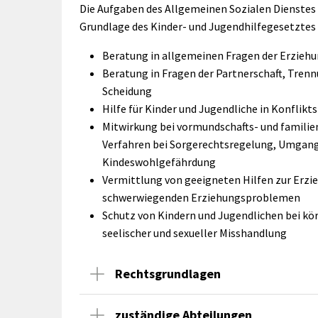
rtnerstädte
Organisation
Die Aufgaben des Allgemeinen Sozialen Dienstes 
Dienstleistungen
Jugend 
tsheimatpfleger
Steuern &
Grundlage des Kinder- und Jugendhilfegesetztes
Schmall
Kontaktpersonen
Gebühren
bcams
Netzwe
Hilfe im
Beratung in allgemeinen Fragen der Erzieh
Ausschreibungen
Kinders
Krisenfall
Beratung in Fragen der Partnerschaft, Tren
Scheidung
Hilfe für Kinder und Jugendliche in Konflikt
Mitwirkung bei vormundschafts- und familie
Verfahren bei Sorgerechtsregelung, Umgan
Kindeswohlgefährdung
Vermittlung von geeigneten Hilfen zur Erzi
schwerwiegenden Erziehungsproblemen
Schutz von Kindern und Jugendlichen bei kör
seelischer und sexueller Misshandlung
Rechtsgrundlagen
zuständige Abteilungen