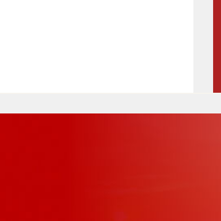
Maßnahmen zur
gestaltet
Barrierefreiheit
enberg
Unterstützung
rk
chutz
Brand-, Katastrophen-
und
Bevölkerungsschutz