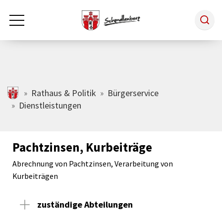
Zum Hauptinhalt springen
Rathaus & Politik
schmallenberg.de
Rathaus & Politik
Bürgerservice
Dienstleistungen
Leben & Arbeiten
Pachtzinsen, Kurbeiträge
Tourismus
Abrechnung von Pachtzinsen, Verarbeitung von
Kurbeiträgen
Freizeit & Kultur
zuständige Abteilungen
Wirtschaft