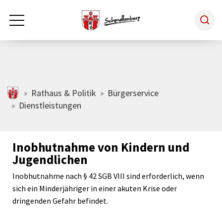
Zum Hauptinhalt springen
Rathaus & Politik
schmallenberg.de
Rathaus & Politik
Bürgerservice
Dienstleistungen
Leben & Arbeiten
Inobhutnahme von Kindern und
Tourismus
Jugendlichen
Inobhutnahme nach § 42 SGB VIII sind erforderlich, wenn
Freizeit & Kultur
sich ein Minderjähriger in einer akuten Krise oder
dringenden Gefahr befindet.
Wirtschaft