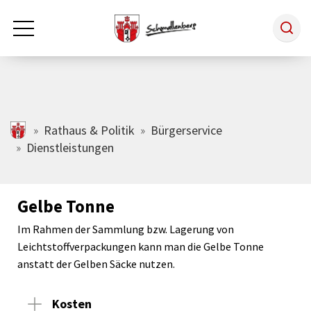
Zum Hauptinhalt springen
Rathaus & Politik
schmallenberg.de
Rathaus & Politik
Bürgerservice
Dienstleistungen
Leben & Arbeiten
Gelbe Tonne
Tourismus
Im Rahmen der Sammlung bzw. Lagerung von
Leichtstoffverpackungen kann man die Gelbe Tonne
Freizeit & Kultur
anstatt der Gelben Säcke nutzen.
Kosten
Wirtschaft