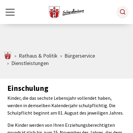
Zum Hauptinhalt springen
Rathaus & Politik
schmallenberg.de
Rathaus & Politik
Bürgerservice
Dienstleistungen
Leben & Arbeiten
Einschulung
Tourismus
Kinder, die das sechste Lebensjahr vollendet haben,
werden in demselben Kalenderjahr schulpflichtig. Die
Freizeit & Kultur
Schulpflicht beginnt am 01. August des jeweiligen Jahres.
Die Kinder werden von Ihren Erziehungsberechtigten
Wirtschaft
grundsätzlich bis zum 15. November des Jahres, das dem