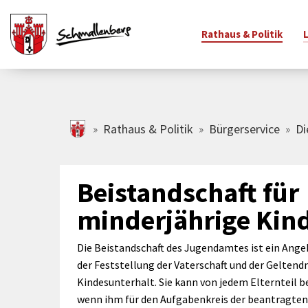
Rathaus & Politik
Zum Hauptinhalt springen
schmallenberg.de
Rathaus & Politik
Bürgerservice
Di
adtinfo
Bürgerservice
Freizeitangebote
Schulen & Sport
Rathaus
Vereine
Familie
Wirtsc
Ihr Bü
änderte
Bürgerservice-
Veranstaltungskalender
Schulen
Öffnungszeiten &
Vereinsverzeichnis
Kindert
Gewerb
Grußw
Beistandschaft für
raßennamen
Portal
Adresse
Jahres
Stadtradeln
Sport
Freiwillige Feuerwehr
Familie
minderjährige Kin
tschaften &
Newsletter
Amtsblatt
Bürger
Freizeitziele
Weitere
Kinder-
adtbezirke
Johann
Bürgerbüro
Bildungseinrichtungen
Finanzen &
Jugendb
SauerlandBAD
Die Beistandschaft des Jugendamtes ist ein Angeb
hlen, Daten,
Haushalt
Verwal
Standesamt
Büchereien
Unterst
Spiel- & Bolzplätze
der Feststellung der Vaterschaft und der Gelte
kten
Ortsrecht &
Bauhof
Spiel- &
Ferienprogramm
Kindesunterhalt. Sie kann von jedem Elternteil 
adtgeschichte
Satzungen
Abfallentsorgung
Ferienp
wenn ihm für den Aufgabenkreis der beantragten
Museen