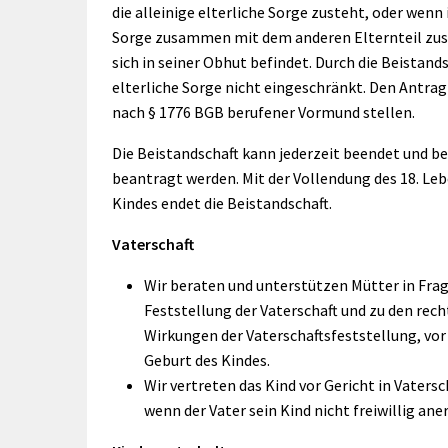
rtnerstädte
Organisation
die alleinige elterliche Sorge zusteht, oder wenn 
Dienstleistungen
Jugend 
tsheimatpfleger
Steuern &
Sorge zusammen mit dem anderen Elternteil zus
Schmall
Kontaktpersonen
Gebühren
sich in seiner Obhut befindet. Durch die Beistands
bcams
Netzwe
Hilfe im
elterliche Sorge nicht eingeschränkt. Den Antrag
Ausschreibungen
Kinders
Krisenfall
nach § 1776 BGB berufener Vormund stellen.
Die Beistandschaft kann jederzeit beendet und be
beantragt werden. Mit der Vollendung des 18. Leb
Kindes endet die Beistandschaft.
Vaterschaft
Wir beraten und unterstützen Mütter in Fra
Feststellung der Vaterschaft und zu den rech
Wirkungen der Vaterschaftsfeststellung, vor
Geburt des Kindes.
Wir vertreten das Kind vor Gericht in Vaters
wenn der Vater sein Kind nicht freiwillig ane