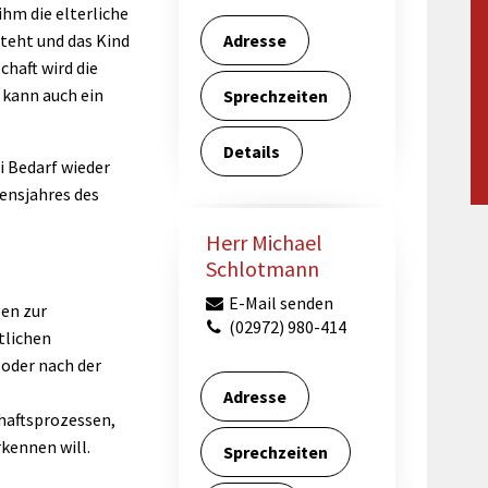
Maßnahmen zur
ihm die elterliche
gestaltet
Barrierefreiheit
teht und das Kind
Adresse
enberg
chaft wird die
Unterstützung
rk
 kann auch ein
Sprechzeiten
chutz
Brand-, Katastrophen-
und
Details
Bevölkerungsschutz
i Bedarf wieder
ensjahres des
Herr Michael
Schlotmann
E-Mail senden
gen zur
(02972) 980-414
tlichen
 oder nach der
Adresse
chaftsprozessen,
rkennen will.
Sprechzeiten