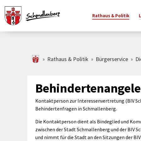
Rathaus & Politik
Zum Hauptinhalt springen
schmallenberg.de
Rathaus & Politik
Bürgerservice
Di
adtinfo
Bürgerservice
Freizeitangebote
Schulen & Sport
Rathaus
Vereine
Familie
Wirtsc
Ihr Bü
änderte
Bürgerservice-
Veranstaltungskalender
Schulen
Öffnungszeiten &
Vereinsverzeichnis
Kindert
Gewerb
Grußw
Behindertenangele
raßennamen
Portal
Adresse
Jahres
Stadtradeln
Sport
Freiwillige Feuerwehr
Familie
tschaften &
Newsletter
Amtsblatt
Bürger
Freizeitziele
Weitere
Kinder-
Kontaktperson zur Interessenvertretung (BIV Sc
adtbezirke
Johann
Bürgerbüro
Bildungseinrichtungen
Finanzen &
Jugendb
Behindertenfragen in Schmallenberg.
SauerlandBAD
hlen, Daten,
Haushalt
Verwal
Standesamt
Büchereien
Unterst
Spiel- & Bolzplätze
Die Kontaktperson dient als Bindeglied und Ko
kten
Ortsrecht &
Bauhof
Spiel- &
Ferienprogramm
zwischen der Stadt Schmallenberg und der BIV 
adtgeschichte
Satzungen
Abfallentsorgung
Ferienp
Museen
und nimmt für die Stadt an den Sitzungen der BIV 