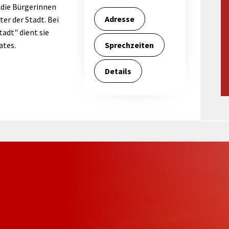
Maßnahmen zur
 die Bürgerinnen
gestaltet
Barrierefreiheit
Adresse
er der Stadt. Bei
enberg
adt" dient sie
Unterstützung
rk
ates.
Sprechzeiten
chutz
Brand-, Katastrophen-
und
Details
Bevölkerungsschutz