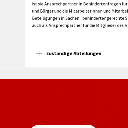
rtnerstädte
Organisation
Dienstleistungen
ist sie Ansprechpartner in Behindertenfragen für
Jugend 
tsheimatpfleger
Steuern &
und Bürger und die Mitarbeiterinnen und Mitarbeit
Schmall
Kontaktpersonen
Gebühren
bcams
Beteiligungen in Sachen "behindertengerechte St
Netzwe
Hilfe im
auch als Ansprechpartner für die Mitglieder des R
Ausschreibungen
Kinders
Krisenfall
zuständige Abteilungen