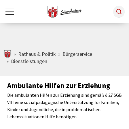
Zum Hauptinhalt springen
Rathaus & Politik
schmallenberg.de
Rathaus & Politik
Bürgerservice
Dienstleistungen
Leben & Arbeiten
Ambulante Hilfen zur Erziehung
Tourismus
Die ambulanten Hilfen zur Erziehung sind gemäß § 27 SGB
VIII eine sozialpädagogische Unterstützung für Familien,
Freizeit & Kultur
Kinder und Jugendliche, die in problematischen
Lebenssituationen Hilfe benötigen.
Wirtschaft