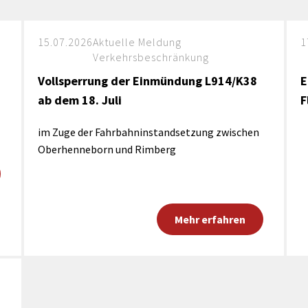
Maßnahmen zur
gestaltet
Barrierefreiheit
enberg
15.07.2026
Aktuelle Meldung
1
Unterstützung
rk
Verkehrsbeschränkung
chutz
Brand-, Katastrophen-
Vollsperrung der Einmündung L914/K38
E
und
Bevölkerungsschutz
ab dem 18. Juli
F
im Zuge der Fahrbahninstandsetzung zwischen
Oberhenneborn und Rimberg
Mehr erfahren