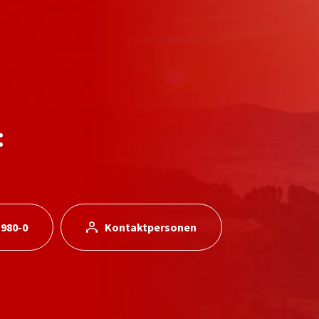
:
 980-0
Kontaktpersonen