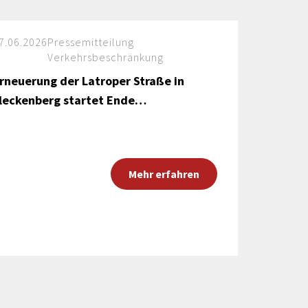
Förderungen von Bund und Land
Wald & Forst
7.06.2026
Pressemitteilung
Verkehrsbeschränkung
rneuerung der Latroper Straße in
leckenberg startet Ende…
Mehr erfahren