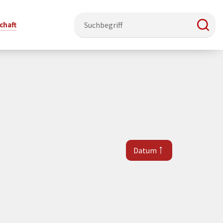
chaft
e & Ehrenamt
Politik
Veranstaltungsorte
Stadtentwicklung, Klima & Natur
Presse
t
erzeichnis
Rat &
Stadthalle Schmallenberg
Verkehrsbeschränkungen
Pressearbeit & Medien
Ausschüsse
nung
ützung
Kurhaus Bad Fredeburg
Bauen & Wohnen
News-Archiv
Datum
 & Ehrenamt
Ortsvorsteher
Orte für Ihre Trauung
Teilnehmergemeinschaften
Öffentliche
ttbewerb
Ratsinfosystem
Bekanntmachungen
Musikbildungszentrum
Straßenkataster
Dorf hat
50 Jahre kommunale
Dritter Ort
Wasserversorgung
“
Parteien &
Neugliederung
Barrierefreiheit bei Veranstaltungen
Breitbandausbau
Wahlen
Mobilität