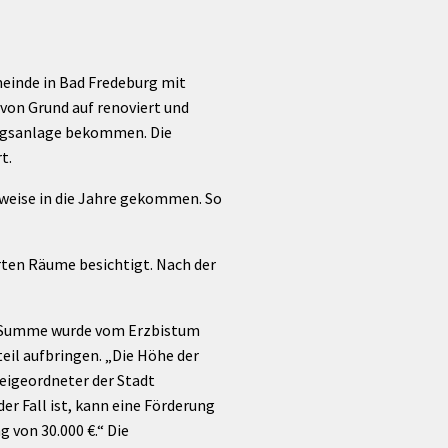
Förderungen von Bund und Land
Wald & Forst
einde in Bad Fredeburg mit
von Grund auf renoviert und
ungsanlage bekommen. Die
t.
weise in die Jahre gekommen. So
rten Räume besichtigt. Nach der
er Summe wurde vom Erzbistum
il aufbringen. „Die Höhe der
Beigeordneter der Stadt
er Fall ist, kann eine Förderung
 von 30.000 €.“ Die