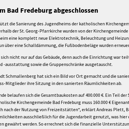
Maßnahmen zur
gestaltet
m Bad Fredeburg abgeschlossen
Barrierefreiheit
enberg
Unterstützung
rk
ützt die Sanierung des Jugendheims der katholischen Kirchengem
chutz
Brand-, Katastrophen-
erhalb der St. Georg-Pfarrkirche wurden von der Kirchengemeinde 
und
dheim eine komplett neue Elektrotechnik, Beleuchtung und Heiz
Bevölkerungsschutz
un über eine Schalldämmung, die Fußbodenbeläge wurden erneuer
 nicht nur auf das Gebäude, denn auch die Einrichtung war teil
d -ausstattung sowie die Gruppenschränke ausgetauscht.
dt Schmallenberg hat sich ein Bild vor Ort gemacht und die sanie
ss-Mitglieder ihre Sitzung in den sanierten Räumlichkeiten ab.
e belaufen sich die Gesamtbaukosten auf 400.000 €. Ein Teil d
lische Kirchengemeinde Bad Fredeburg muss 160.000 € Eigenante
ch nach der Nutzung von Freizeitstätten“, erklärt Andreas Plett, 
ichkeiten ausschließlich für die Jugendarbeit genutzt, was hier d
n gewährt werden. So errechnet sich die finanzielle Unterstützung