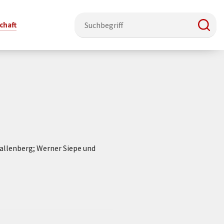
chaft
e & Ehrenamt
Politik
Veranstaltungsorte
Stadtentwicklung, Klima & Natur
Presse
t
erzeichnis
Rat &
Stadthalle Schmallenberg
Verkehrsbeschränkungen
Pressearbeit & Medien
Ausschüsse
nung
ützung
Kurhaus Bad Fredeburg
Bauen & Wohnen
News-Archiv
allenberg; Werner Siepe und
 & Ehrenamt
Ortsvorsteher
Orte für Ihre Trauung
Teilnehmergemeinschaften
Öffentliche
ttbewerb
Ratsinfosystem
Bekanntmachungen
Musikbildungszentrum
Straßenkataster
Dorf hat
50 Jahre kommunale
Dritter Ort
Wasserversorgung
“
Parteien &
Neugliederung
Barrierefreiheit bei Veranstaltungen
Breitbandausbau
Wahlen
Mobilität