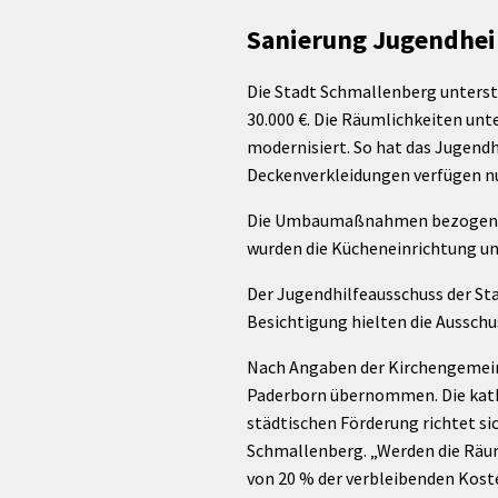
rtnerstädte
Organisation
Dienstleistungen
Jugend 
Sanierung Jugendhei
tsheimatpfleger
Steuern &
Schmall
Kontaktpersonen
Gebühren
bcams
Netzwe
Hilfe im
Die Stadt Schmallenberg unterst
Ausschreibungen
Kinders
Krisenfall
30.000 €. Die Räumlichkeiten unt
modernisiert. So hat das Jugen
Deckenverkleidungen verfügen n
Die Umbaumaßnahmen bezogen sich
wurden die Kücheneinrichtung un
Der Jugendhilfeausschuss der Sta
Besichtigung hielten die Ausschu
Nach Angaben der Kirchengemeind
Paderborn übernommen. Die katho
städtischen Förderung richtet si
Schmallenberg. „Werden die Räuml
von 20 % der verbleibenden Koste