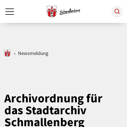
Zum Hauptinhalt springen
Rathaus & Politik
schmallenberg.de
Newsmeldung
Leben & Arbeiten
Tourismus
Archivordnung für
das Stadtarchiv
Freizeit & Kultur
Schmallenberg
Wirtschaft