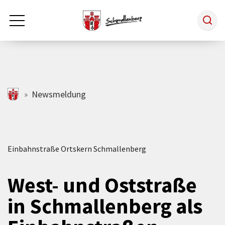
Zum Hauptinhalt springen
Rathaus & Politik
schmallenberg.de
Newsmeldung
Leben & Arbeiten
Einbahnstraße Ortskern Schmallenberg
Tourismus
West- und Oststraße
Freizeit & Kultur
in Schmallenberg als
Wirtschaft