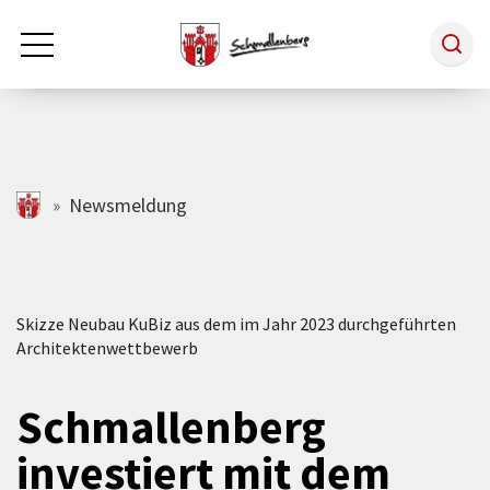
Zum Hauptinhalt springen
Rathaus & Politik
schmallenberg.de
Newsmeldung
Leben & Arbeiten
Skizze Neubau KuBiz aus dem im Jahr 2023 durchgeführten
Tourismus
Architektenwettbewerb
Freizeit & Kultur
Schmallenberg
investiert mit dem
Wirtschaft