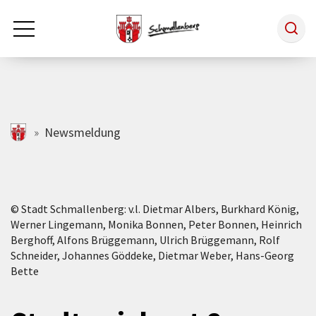
Zum Hauptinhalt springen
Rathaus & Politik
schmallenberg.de
Newsmeldung
Leben & Arbeiten
© Stadt Schmallenberg: v.l. Dietmar Albers, Burkhard König,
Tourismus
Werner Lingemann, Monika Bonnen, Peter Bonnen, Heinrich
Berghoff, Alfons Brüggemann, Ulrich Brüggemann, Rolf
Schneider, Johannes Göddeke, Dietmar Weber, Hans-Georg
Freizeit & Kultur
Bette
Wirtschaft