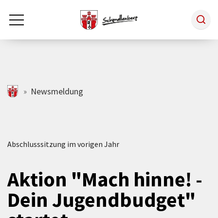
Zum Hauptinhalt springen
Rathaus & Politik
schmallenberg.de
Newsmeldung
Leben & Arbeiten
Abschlusssitzung im vorigen Jahr
Tourismus
Aktion "Mach hinne! -
Freizeit & Kultur
Dein Jugendbudget"
Wirtschaft