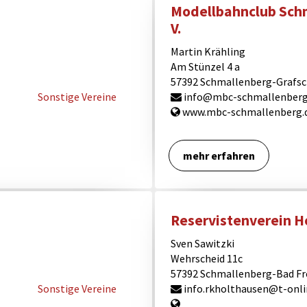
Modellbahnclub Schm
V.
Martin Krähling
Am Stünzel 4 a
57392 Schmallenberg-Grafsc
Sonstige Vereine
info@mbc-schmallenberg
www.mbc-schmallenberg.
mehr erfahren
Reservistenverein H
Sven Sawitzki
Wehrscheid 11c
57392 Schmallenberg-Bad F
Sonstige Vereine
info.rkholthausen@t-onli