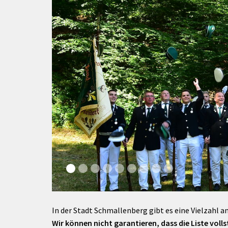
rtnerstädte
Organisation
Dienstleistungen
Jugend 
tsheimatpfleger
Steuern &
Schmall
Kontaktpersonen
Gebühren
bcams
Netzwe
Hilfe im
Ausschreibungen
Kinders
Krisenfall
In der Stadt Schmallenberg gibt es eine Vielzahl an
Wir können nicht garantieren, dass die Liste vollst