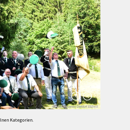
Förderungen von Bund und Land
Wald & Forst
© Klaus-Peter Kappest
elnen Kategorien.