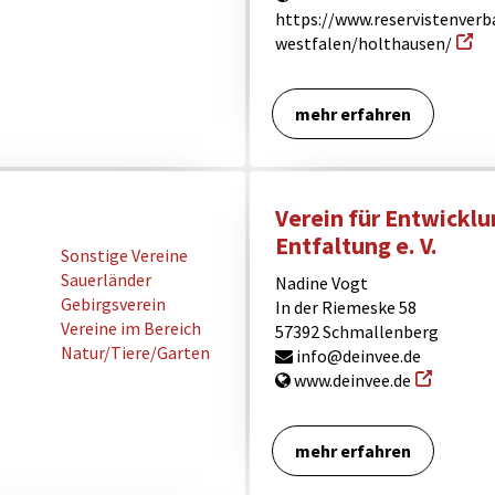
https://www.reservistenverb
westfalen/holthausen/
mehr erfahren
Verein für Entwickl
Entfaltung e. V.
Sonstige Vereine
Sauerländer
Nadine Vogt
Gebirgsverein
In der Riemeske 58
Vereine im Bereich
57392 Schmallenberg
Natur/Tiere/Garten
info@deinvee.de
www.deinvee.de
mehr erfahren