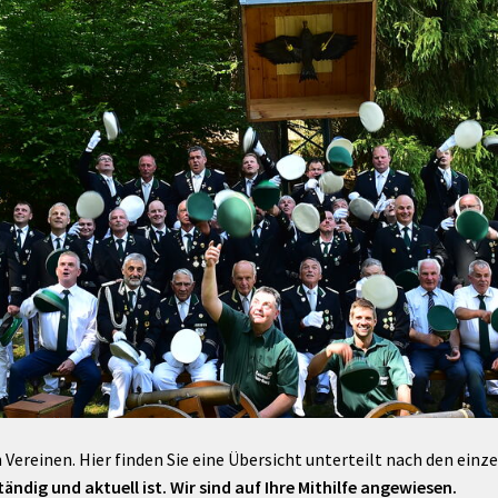
Maßnahmen zur
gestaltet
Barrierefreiheit
enberg
Unterstützung
rk
chutz
Brand-, Katastrophen-
und
Bevölkerungsschutz
 Vereinen. Hier finden Sie eine Übersicht unterteilt nach den einz
ändig und aktuell ist. Wir sind auf Ihre Mithilfe angewiesen.