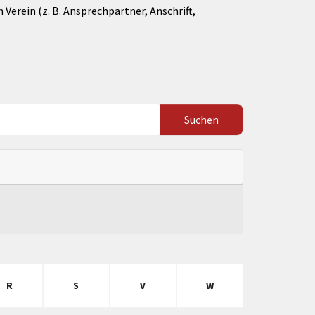
Verein (z. B. Ansprechpartner, Anschrift,
R
S
V
W