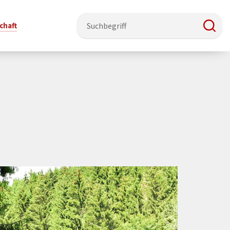
chaft
e & Ehrenamt
Politik
Veranstaltungsorte
Stadtentwicklung, Klima & Natur
Presse
t
verzeichnis
Rat &
Stadthalle Schmallenberg
Verkehrsbeschränkungen
Pressearbeit & Medien
Ausschüsse
nung
ützung
Kurhaus Bad Fredeburg
Bauen & Wohnen
News-Archiv
 & Ehrenamt
Ortsvorsteher
Orte für Ihre Trauung
Teilnehmergemeinschaften
Öffentliche
ttbewerb
Ratsinfosystem
Bekanntmachungen
Musikbildungszentrum
Straßenkataster
Dorf hat
50 Jahre kommunale
Dritter Ort
Wasserversorgung
“
Parteien &
Neugliederung
Barrierefreiheit bei Veranstaltungen
Breitbandausbau
Wahlen
Mobilität