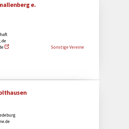
allenberg e.
haft
.de
de
Sonstige Vereine
olthausen
redeburg
ne.de