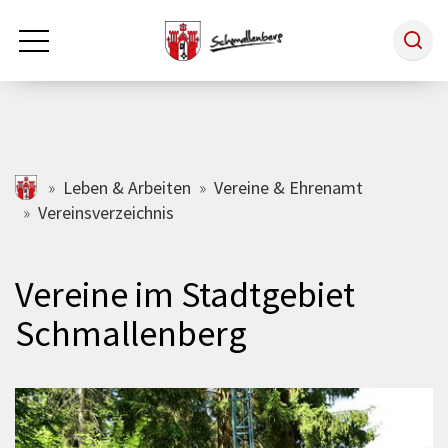
Zum Hauptinhalt springen
Rathaus & Politik
schmallenberg.de
Leben & Arbeiten
Vereine & Ehrenamt
Vereinsverzeichnis
Leben & Arbeiten
Vereine im Stadtgebiet
Tourismus
Schmallenberg
Freizeit & Kultur
Wirtschaft