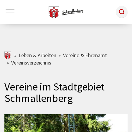
Zum Hauptinhalt springen
Rathaus & Politik
schmallenberg.de
Leben & Arbeiten
Vereine & Ehrenamt
Vereinsverzeichnis
Leben & Arbeiten
Vereine im Stadtgebiet
Tourismus
Schmallenberg
Freizeit & Kultur
Wirtschaft