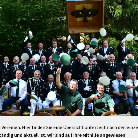
Maßnahmen zur
gestaltet
Barrierefreiheit
enberg
Unterstützung
rk
chutz
Brand-, Katastrophen-
und
Bevölkerungsschutz
 Vereinen. Hier finden Sie eine Übersicht unterteilt nach den einz
ändig und aktuell ist. Wir sind auf Ihre Mithilfe angewiesen.