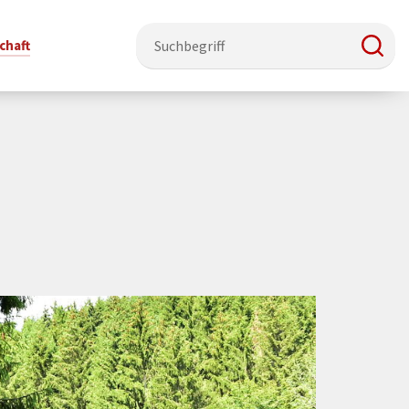
chaft
e & Ehrenamt
Politik
Veranstaltungsorte
Stadtentwicklung, Klima & Natur
Presse
t
verzeichnis
Rat &
Stadthalle Schmallenberg
Verkehrsbeschränkungen
Pressearbeit & Medien
Ausschüsse
nung
ützung
Kurhaus Bad Fredeburg
Bauen & Wohnen
News-Archiv
 & Ehrenamt
Ortsvorsteher
Orte für Ihre Trauung
Teilnehmergemeinschaften
Öffentliche
ttbewerb
Ratsinfosystem
Bekanntmachungen
Musikbildungszentrum
Straßenkataster
Dorf hat
50 Jahre kommunale
Dritter Ort
Wasserversorgung
“
Parteien &
Neugliederung
Barrierefreiheit bei Veranstaltungen
Breitbandausbau
Wahlen
Mobilität