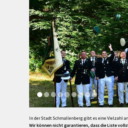
rtnerstädte
Organisation
Dienstleistungen
Jugend 
tsheimatpfleger
Steuern &
Schmall
Kontaktpersonen
Gebühren
bcams
Netzwe
Hilfe im
Ausschreibungen
Kinders
Krisenfall
In der Stadt Schmallenberg gibt es eine Vielzahl an
Wir können nicht garantieren, dass die Liste vollst