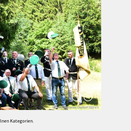
Förderungen von Bund und Land
Wald & Forst
© Schützenverein Gleidorf 1920 e.V.
© Klaus-Peter Kappest
elnen Kategorien.