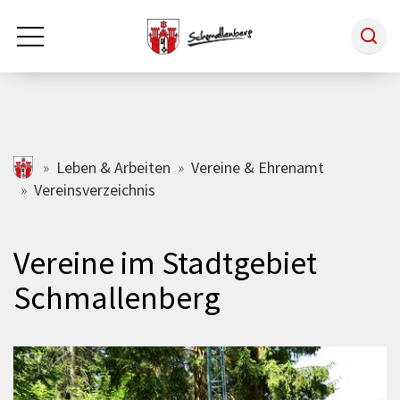
Zum Hauptinhalt springen
Rathaus & Politik
schmallenberg.de
Leben & Arbeiten
Vereine & Ehrenamt
Vereinsverzeichnis
Leben & Arbeiten
Vereine im Stadtgebiet
Tourismus
Schmallenberg
Freizeit & Kultur
Wirtschaft