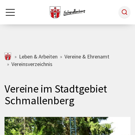
Zum Hauptinhalt springen
Rathaus & Politik
schmallenberg.de
Leben & Arbeiten
Vereine & Ehrenamt
Vereinsverzeichnis
Leben & Arbeiten
Vereine im Stadtgebiet
Tourismus
Schmallenberg
Freizeit & Kultur
Wirtschaft