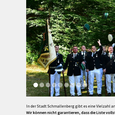
rtnerstädte
Organisation
Dienstleistungen
Jugend 
tsheimatpfleger
Steuern &
Schmall
Kontaktpersonen
Gebühren
bcams
Netzwe
Hilfe im
Ausschreibungen
Kinders
Krisenfall
In der Stadt Schmallenberg gibt es eine Vielzahl an
Wir können nicht garantieren, dass die Liste vollst