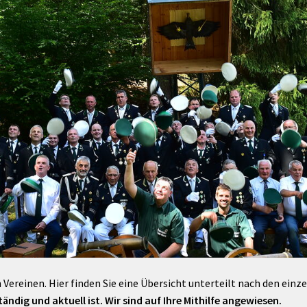
Maßnahmen zur
gestaltet
Barrierefreiheit
enberg
Unterstützung
rk
chutz
Brand-, Katastrophen-
und
Bevölkerungsschutz
 Vereinen. Hier finden Sie eine Übersicht unterteilt nach den einz
ändig und aktuell ist. Wir sind auf Ihre Mithilfe angewiesen.