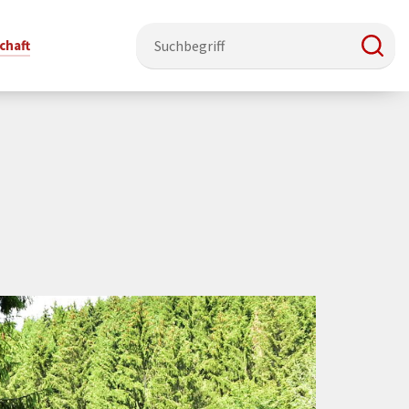
chaft
e & Ehrenamt
Politik
Veranstaltungsorte
Stadtentwicklung, Klima & Natur
Presse
t
verzeichnis
Rat &
Stadthalle Schmallenberg
Verkehrsbeschränkungen
Pressearbeit & Medien
Ausschüsse
nung
ützung
Kurhaus Bad Fredeburg
Bauen & Wohnen
News-Archiv
 & Ehrenamt
Ortsvorsteher
Orte für Ihre Trauung
Teilnehmergemeinschaften
Öffentliche
ttbewerb
Ratsinfosystem
Bekanntmachungen
Musikbildungszentrum
Straßenkataster
Dorf hat
50 Jahre kommunale
Dritter Ort
Wasserversorgung
“
Parteien &
Neugliederung
Barrierefreiheit bei Veranstaltungen
Breitbandausbau
Wahlen
Mobilität