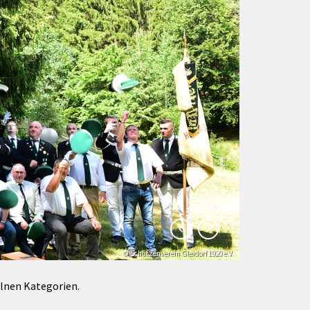
Förderungen von Bund und Land
Wald & Forst
© Schützenverein Gleidorf 1920 e.V.
© Klaus-Peter Kappest
elnen Kategorien.