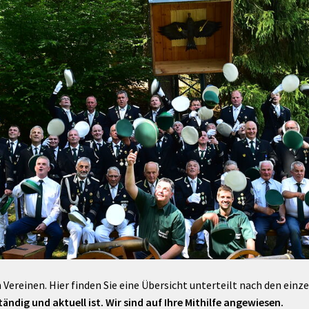
Maßnahmen zur
gestaltet
Barrierefreiheit
enberg
Unterstützung
rk
chutz
Brand-, Katastrophen-
und
Bevölkerungsschutz
 Vereinen. Hier finden Sie eine Übersicht unterteilt nach den einz
ändig und aktuell ist. Wir sind auf Ihre Mithilfe angewiesen.