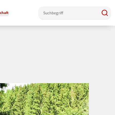
chaft
e & Ehrenamt
Politik
Veranstaltungsorte
Stadtentwicklung, Klima & Natur
Presse
t
verzeichnis
Rat &
Stadthalle Schmallenberg
Verkehrsbeschränkungen
Pressearbeit & Medien
Ausschüsse
nung
ützung
Kurhaus Bad Fredeburg
Bauen & Wohnen
News-Archiv
 & Ehrenamt
Ortsvorsteher
Orte für Ihre Trauung
Teilnehmergemeinschaften
Öffentliche
ttbewerb
Ratsinfosystem
Bekanntmachungen
Musikbildungszentrum
Straßenkataster
Dorf hat
50 Jahre kommunale
Dritter Ort
Wasserversorgung
“
Parteien &
Neugliederung
Barrierefreiheit bei Veranstaltungen
Breitbandausbau
Wahlen
Mobilität