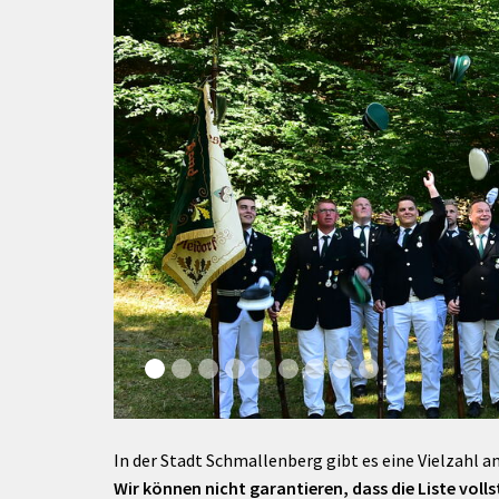
rtnerstädte
Organisation
Dienstleistungen
Jugend 
tsheimatpfleger
Steuern &
Schmall
Kontaktpersonen
Gebühren
bcams
Netzwe
Hilfe im
Ausschreibungen
Kinders
Krisenfall
In der Stadt Schmallenberg gibt es eine Vielzahl an
Wir können nicht garantieren, dass die Liste vollst