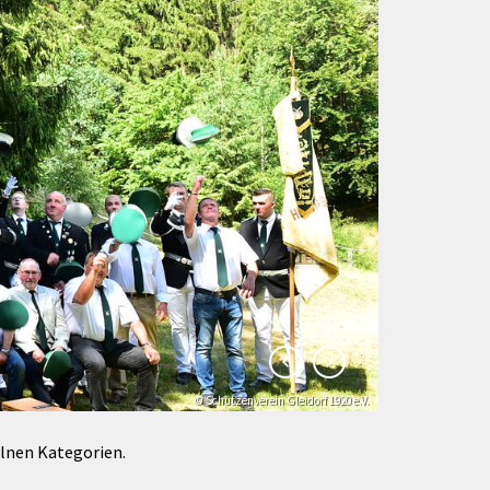
Förderungen von Bund und Land
Wald & Forst
© Schützenverein Gleidorf 1920 e.V.
© Klaus-Peter Kappest
elnen Kategorien.