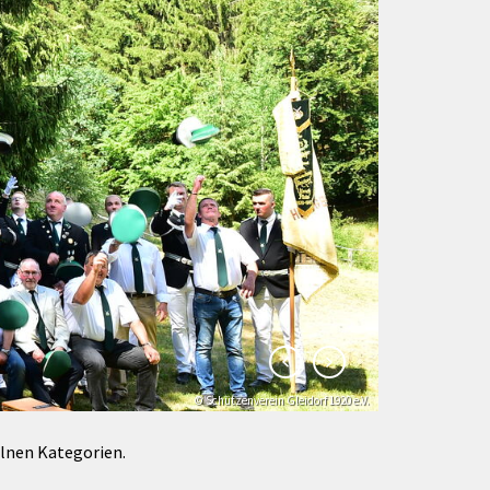
Förderungen von Bund und Land
Wald & Forst
© Schützenverein Gleidorf 1920 e.V.
© Klaus-Peter Kappest
elnen Kategorien.