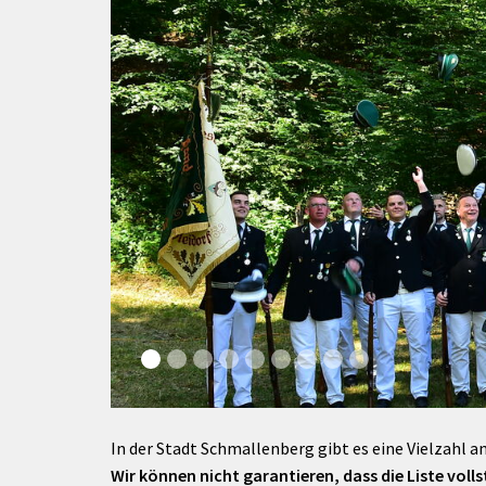
rtnerstädte
Organisation
Dienstleistungen
Jugend 
tsheimatpfleger
Steuern &
Schmall
Kontaktpersonen
Gebühren
bcams
Netzwe
Hilfe im
Ausschreibungen
Kinders
Krisenfall
In der Stadt Schmallenberg gibt es eine Vielzahl an
Wir können nicht garantieren, dass die Liste vollst