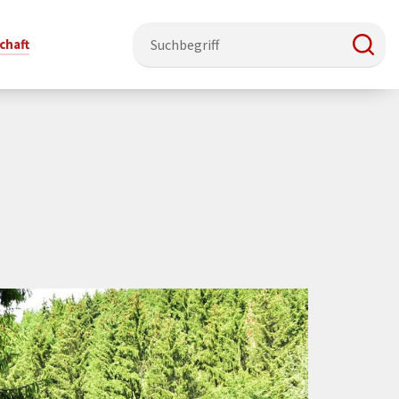
chaft
e & Ehrenamt
Politik
Veranstaltungsorte
Stadtentwicklung, Klima & Natur
Presse
t
verzeichnis
Rat &
Stadthalle Schmallenberg
Verkehrsbeschränkungen
Pressearbeit & Medien
Ausschüsse
nung
ützung
Kurhaus Bad Fredeburg
Bauen & Wohnen
News-Archiv
 & Ehrenamt
Ortsvorsteher
Orte für Ihre Trauung
Teilnehmergemeinschaften
Öffentliche
ttbewerb
Ratsinfosystem
Bekanntmachungen
Musikbildungszentrum
Straßenkataster
Dorf hat
50 Jahre kommunale
Dritter Ort
Wasserversorgung
“
Parteien &
Neugliederung
Barrierefreiheit bei Veranstaltungen
Breitbandausbau
Wahlen
Mobilität