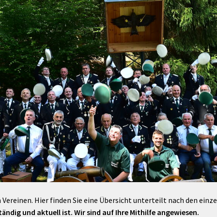
Maßnahmen zur
gestaltet
Barrierefreiheit
enberg
Unterstützung
rk
chutz
Brand-, Katastrophen-
und
Bevölkerungsschutz
 Vereinen. Hier finden Sie eine Übersicht unterteilt nach den einz
ändig und aktuell ist. Wir sind auf Ihre Mithilfe angewiesen.