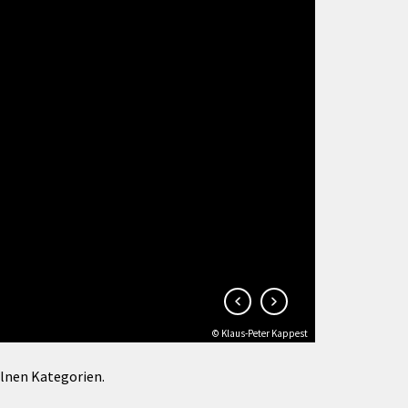
Förderungen von Bund und Land
Wald & Forst
© Klaus-Peter Kappest
elnen Kategorien.