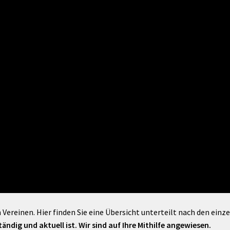
Maßnahmen zur
gestaltet
Barrierefreiheit
enberg
Unterstützung
rk
chutz
Brand-, Katastrophen-
und
Bevölkerungsschutz
 Vereinen. Hier finden Sie eine Übersicht unterteilt nach den einz
ändig und aktuell ist. Wir sind auf Ihre Mithilfe angewiesen.