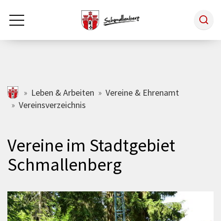
Zum Hauptinhalt springen
Rathaus & Politik
schmallenberg.de
Leben & Arbeiten
Vereine & Ehrenamt
Vereinsverzeichnis
Leben & Arbeiten
Vereine im Stadtgebiet
Tourismus
Schmallenberg
Freizeit & Kultur
Wirtschaft