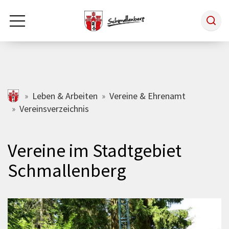
Zum Hauptinhalt springen
Rathaus & Politik
schmallenberg.de
Leben & Arbeiten
Vereine & Ehrenamt
Vereinsverzeichnis
Leben & Arbeiten
Vereine im Stadtgebiet
Tourismus
Schmallenberg
Freizeit & Kultur
Wirtschaft