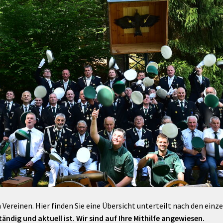
Maßnahmen zur
gestaltet
Barrierefreiheit
enberg
Unterstützung
rk
chutz
Brand-, Katastrophen-
und
Bevölkerungsschutz
 Vereinen. Hier finden Sie eine Übersicht unterteilt nach den einz
ändig und aktuell ist. Wir sind auf Ihre Mithilfe angewiesen.