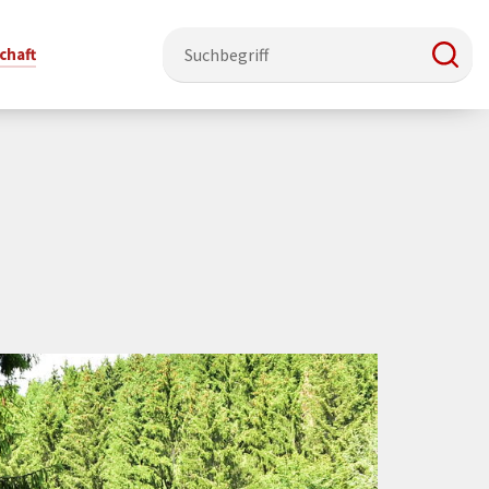
chaft
e & Ehrenamt
Politik
Veranstaltungsorte
Stadtentwicklung, Klima & Natur
Presse
t
verzeichnis
Rat &
Stadthalle Schmallenberg
Verkehrsbeschränkungen
Pressearbeit & Medien
Ausschüsse
nung
ützung
Kurhaus Bad Fredeburg
Bauen & Wohnen
News-Archiv
 & Ehrenamt
Ortsvorsteher
Orte für Ihre Trauung
Teilnehmergemeinschaften
Öffentliche
ttbewerb
Ratsinfosystem
Bekanntmachungen
Musikbildungszentrum
Straßenkataster
Dorf hat
50 Jahre kommunale
Dritter Ort
Wasserversorgung
“
Parteien &
Neugliederung
Barrierefreiheit bei Veranstaltungen
Breitbandausbau
Wahlen
Mobilität