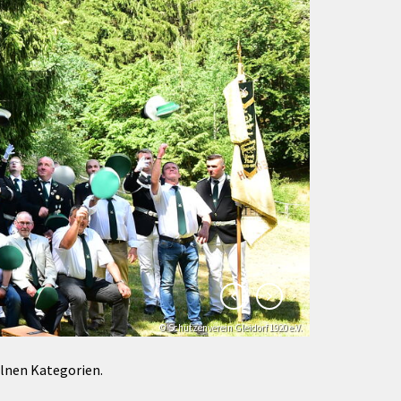
Förderungen von Bund und Land
Wald & Forst
© Schützenverein Gleidorf 1920 e.V.
© Klaus-Peter Kappest
elnen Kategorien.