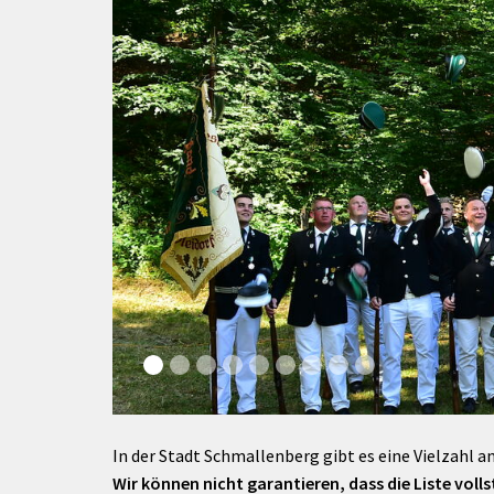
rtnerstädte
Organisation
Dienstleistungen
Jugend 
tsheimatpfleger
Steuern &
Schmall
Kontaktpersonen
Gebühren
bcams
Netzwe
Hilfe im
Ausschreibungen
Kinders
Krisenfall
In der Stadt Schmallenberg gibt es eine Vielzahl an
Wir können nicht garantieren, dass die Liste vollst