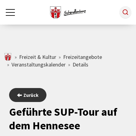
Zum Hauptinhalt springen
Rathaus & Politik
schmallenberg.de
Freizeit & Kultur
Freizeitangebote
Veranstaltungskalender
Details
Leben & Arbeiten
Tourismus
Zurück
Geführte SUP-Tour auf
Freizeit & Kultur
dem Hennesee
Wirtschaft