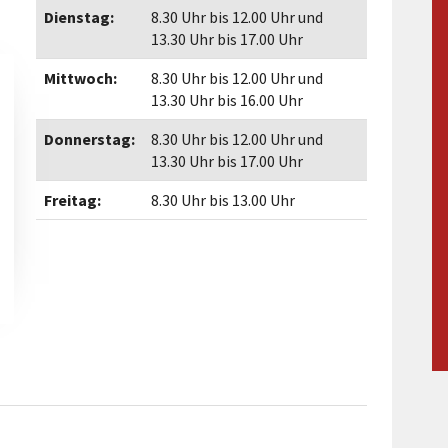
Maßnahmen zur
gestaltet
Dienstag:
8.30 Uhr bis 12.00 Uhr und
Barrierefreiheit
enberg
13.30 Uhr bis 17.00 Uhr
Unterstützung
rk
Mittwoch:
8.30 Uhr bis 12.00 Uhr und
chutz
Brand-, Katastrophen-
13.30 Uhr bis 16.00 Uhr
und
Donnerstag:
8.30 Uhr bis 12.00 Uhr und
Bevölkerungsschutz
13.30 Uhr bis 17.00 Uhr
Freitag:
8.30 Uhr bis 13.00 Uhr