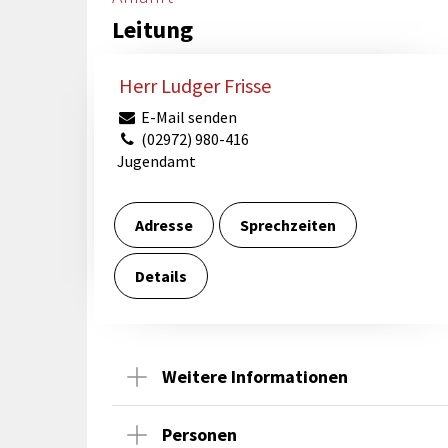
rtnerstädte
Organisation
Dienstleistungen
Jugend 
Leitung
tsheimatpfleger
Steuern &
Schmall
Kontaktpersonen
Gebühren
bcams
Netzwe
Hilfe im
Herr Ludger Frisse
Ausschreibungen
Kinders
Krisenfall
E-Mail senden
(02972) 980-416
Jugendamt
Adresse
Sprechzeiten
Details
Weitere Informationen
Personen