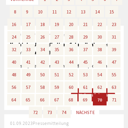
8
8
9
9
10
10
11
11
12
12
13
13
14
14
15
15
16
16
17
17
18
18
19
19
20
20
21
21
22
22
23
23
19.09.2023
Pressemitteilung
24
24
25
25
26
26
27
27
28
28
29
29
30
30
31
31
Nacht der Jugendkultur - Schmallenberger
32
32
33
33
34
34
35
35
36
36
37
37
38
38
39
39
nachtfrequenz 23
40
40
41
41
42
42
43
43
44
44
45
45
46
46
47
47
Workshops laden zum Mitmachen & Ausprobieren ein
48
48
49
49
50
50
51
51
52
52
53
53
54
54
55
55
56
56
57
57
58
58
59
59
60
60
61
61
62
62
63
63
Mehr erfahren
64
64
65
65
66
66
67
67
68
68
69
69
70
70
71
71
72
72
73
73
74
74
NÄCHSTE
NÄCHSTE
01.09.2023
Pressemitteilung