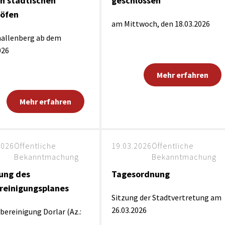
n städtischen
geschlossen
höfen
am Mittwoch, den 18.03.2026
mallenberg ab dem
026
Mehr erfahren
Mehr erfahren
2026
Öffentliche
19.03.2026
Öffentliche
Bekanntmachung
Bekanntmachung
ung des
Tagesordnung
reinigungsplanes
Sitzung der Stadtvertretung am
26.03.2026
rbereinigung Dorlar (Az.: