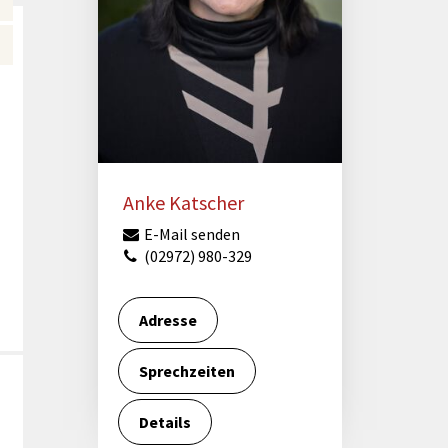
Förderungen von Bund und Land
Wald & Forst
Anke Katscher
E-Mail senden
(02972) 980-329
Adresse
Sprechzeiten
Details