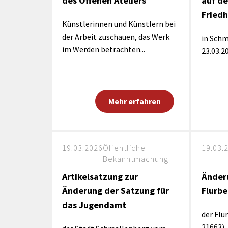
des Offenen Ateliers
auf de
Fried
Künstlerinnen und Künstlern bei
der Arbeit zuschauen, das Werk
in Sch
im Werden betrachten...
23.03.2
Mehr erfahren
19.03.2026
Öffentliche
19.03.
Bekanntmachung
Artikelsatzung zur
Änder
Änderung der Satzung für
Flurbe
das Jugendamt
der Flu
21663)