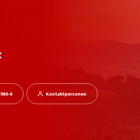
:
 980-0
Kontaktpersonen