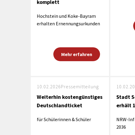
komplett
Hochstein und Koke-Bayram
erhalten Ernennungsurkunden
Mehr erfahren
10.02.2026
Pressemitteilung
10.02.2
Weiterhin kostengünstiges
Stadt 
Deutschlandticket
erhält 
für Schülerinnen & Schüler
NRW-Infr
2036