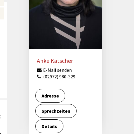
Förderungen von Bund und Land
Wald & Forst
Anke Katscher
E-Mail senden
(02972) 980-329
Adresse
Sprechzeiten
g
Details