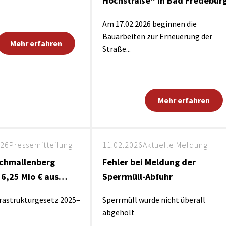
Hochstraße“ in Bad Fredebur
Am 17.02.2026 beginnen die
Bauarbeiten zur Erneuerung der
Mehr erfahren
Straße...
Mehr erfahren
026
Pressemitteilung
11.02.2026
Aktuelle Meldung
Schmallenberg
Fehler bei Meldung der
16,25 Mio € aus…
Sperrmüll-Abfuhr
astrukturgesetz 2025–
Sperrmüll wurde nicht überall
abgeholt