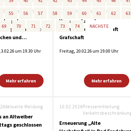
39
39
40
40
41
41
42
42
43
43
44
44
45
45
46
46
47
47
Maßnahmen zur
gestaltet
Barrierefreiheit
026
Pressemitteilung
03.02.2026
Pressemitteilung
enberg
55
55
56
56
57
57
58
58
59
59
60
60
61
61
62
62
63
63
Unterstützung
rk
mlung der
Versammlung der
69
69
70
70
71
71
72
72
73
73
74
74
NÄCHSTE
NÄCHSTE
chutz
Brand-, Katastrophen-
hmergemeinschaften
Teilnehmergemeinschaft
und
rchen und…
Grafschaft
Bevölkerungsschutz
13.02.26 um 19.30 Uhr
Freitag, 20.02.26 um 19.00 Uhr
Mehr erfahren
Mehr erfahren
026
Aktuelle Meldung
10.02.2026
Pressemitteilung
Verkehrsbeschränkun
 an Altweiber
Erneuerung „Alte
tags geschlossen