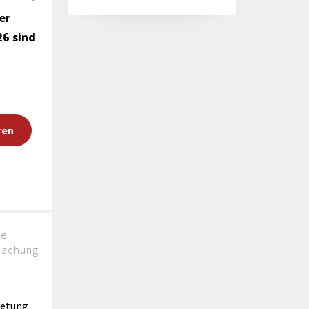
er
26 sind
ren
he
machung
retung