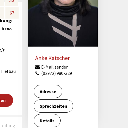
50
50
Förderungen von Bund und Land
67
67
Wald & Forst
rkung:
 bzw.
e/r
-
Anke Katscher
E-Mail senden
 Tiefbau
(02972) 980-329
Adresse
ren
Sprechzeiten
Details
teilung