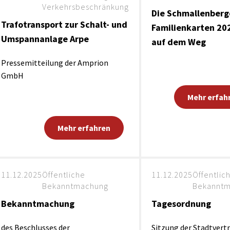
Verkehrsbeschränkung
Die Schmallenberg
Trafotransport zur Schalt- und
Familienkarten 20
Umspannanlage Arpe
auf dem Weg
Pressemitteilung der Amprion
GmbH
Mehr erfah
Mehr erfahren
11.12.2025
Öffentliche
11.12.2025
Öffentlic
Bekanntmachung
Bekannt
Bekanntmachung
Tagesordnung
des Beschlusses der
Sitzung der Stadtvert