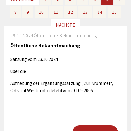
8
8
9
9
10
10
11
11
12
12
13
13
14
14
15
15
NÄCHSTE
NÄCHSTE
29.10.2024
Öffentliche Bekanntmachung
Öffentliche Bekanntmachung
Satzung vom 23.10.2024
über die
Aufhebung der Ergänzungssatzung „Zur Krummel“,
Ortsteil Westernbödefeld vom 01.09.2005