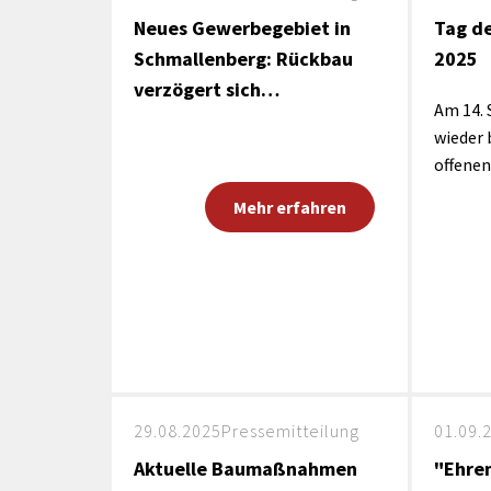
Neues Gewerbegebiet in
Tag d
Schmallenberg: Rückbau
2025
verzögert sich…
Am 14. 
wieder 
offenen
Mehr erfahren
29.08.2025
Pressemitteilung
01.09.
Aktuelle Baumaßnahmen
"Ehren