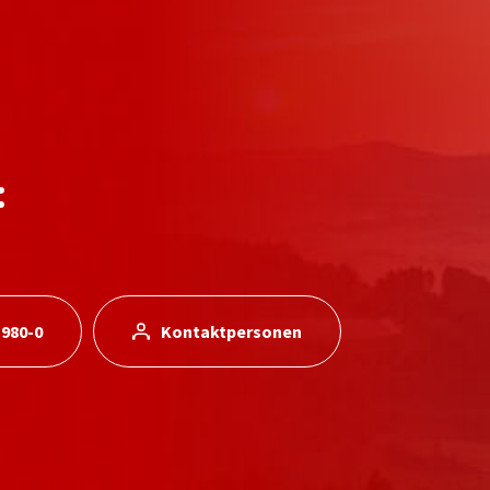
:
 980-0
Kontaktpersonen