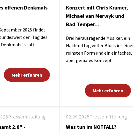
es offenen Denkmals
Konzert mit Chris Kramer,
Michael van Merwyk und
Bad Temper…
September 2025 findet
bundesweit der „Tag des
Drei herausragende Musiker, ein
 Denkmals“ statt.
Nachmittag voller Blues in seine
reinsten Form und ein einfaches,
aber geniales Konzept
Mehr erfahren
Mehr erfahren
2025
Pressemitteilung
02.09.2025
Pressemitteilung
amt 2.0" -
Was tun im NOTFALL?