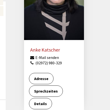
Förderungen von Bund und Land
Wald & Forst
Anke Katscher
E-Mail senden
(02972) 980-329
Adresse
Sprechzeiten
Details