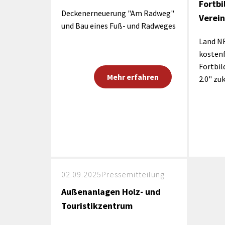
Fortbi
Deckenerneuerung "Am Radweg"
Verei
und Bau eines Fuß- und Radweges
Land NR
kosten
Fortbi
Mehr erfahren
2.0" zu
02.09.2025
Pressemitteilung
Außenanlagen Holz- und
Touristikzentrum