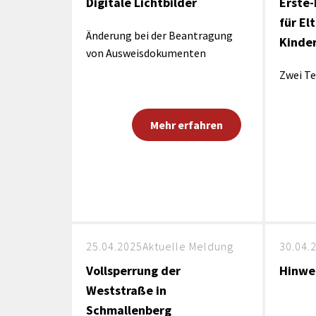
Digitale Lichtbilder
Erste-
für El
Änderung bei der Beantragung
Kinde
von Ausweisdokumenten
Zwei Te
Mehr erfahren
25.04.2025
Aktuelle Meldung
30.04.
Vollsperrung der
Hinwe
Weststraße in
Schmallenberg