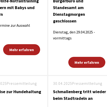
Hilfe-Notfalltraining
Bürgerbüro und
tern mit Babys und
Standesamt am
rn
Dienstagmorgen
geschlossen
rmine zur Auswahl
Dienstag, den 29.04.2025 -
vormittags
Mehr erfahren
Mehr erfahren
2025
Pressemitteilung
30.04.2025
Pressemitteilung
ise zur Hundehaltung
Schmallenberg tritt wieder
beim Stadtradeln an