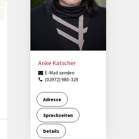
Förderungen von Bund und Land
Wald & Forst
Anke Katscher
E-Mail senden
(02972) 980-329
Adresse
Sprechzeiten
Details